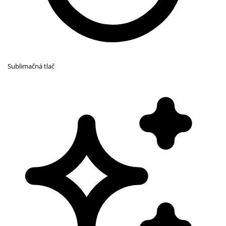
Sublimačná tlač