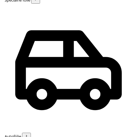
Špeciálne fólie
Autofólie