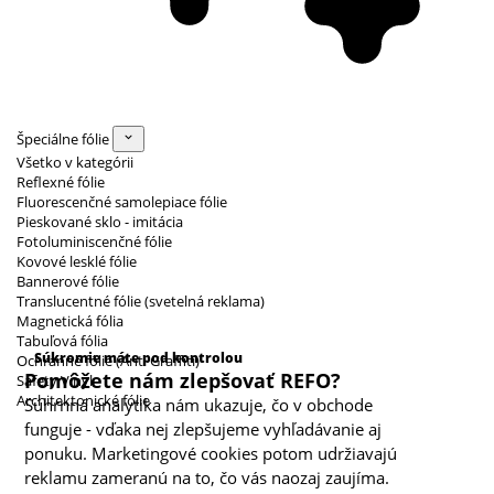
Špeciálne fólie
Všetko v kategórii
Reflexné fólie
Fluorescenčné samolepiace fólie
Pieskované sklo - imitácia
Fotoluminiscenčné fólie
Kovové lesklé fólie
Bannerové fólie
Translucentné fólie (svetelná reklama)
Magnetická fólia
Kategórie cookies
Tabuľová fólia
Súkromie máte pod kontrolou
Ochranné fólie (Anti Graffiti)
Pomôžete nám zlepšovať REFO?
Safety Vinyl
Architektonické fólie
Súhrnná analytika nám ukazuje, čo v obchode
funguje - vďaka nej zlepšujeme vyhľadávanie aj
ponuku. Marketingové cookies potom udržiavajú
reklamu zameranú na to, čo vás naozaj zaujíma.