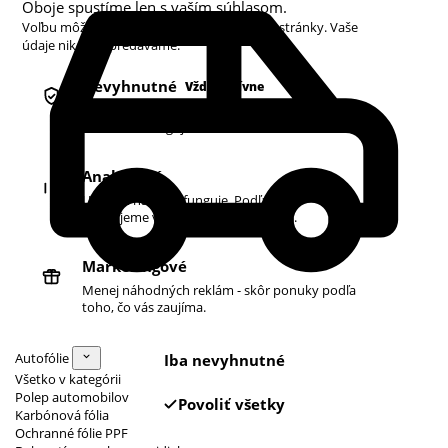
Oboje spustíme len s vaším súhlasom.
Voľbu môžete kedykoľvek zmeniť v pätičke stránky. Vaše
údaje nikdy nepredávame.
Nevyhnutné
Vždy aktívne
Košík, prihlásenie a bezpečnosť. Bez nich
obchod nefunguje.
Analytické
Ukazujú nám, čo funguje. Podľa toho
zlepšujeme vyhľadávanie aj ponuku.
Marketingové
Menej náhodných reklám - skôr ponuky podľa
toho, čo vás zaujíma.
Autofólie
Iba nevyhnutné
Všetko v kategórii
Polep automobilov
Povoliť všetky
Karbónová fólia
Ochranné fólie PPF