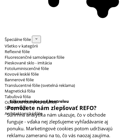
Špeciálne fólie
Všetko v kategórii
Reflexné fólie
Fluorescenčné samolepiace fólie
Pieskované sklo - imitácia
Fotoluminiscenčné fólie
Kovové lesklé fólie
Bannerové fólie
Translucentné fólie (svetelná reklama)
Magnetická fólia
Kategórie cookies
Tabuľová fólia
Súkromie máte pod kontrolou
Ochranné fólie (Anti Graffiti)
Pomôžete nám zlepšovať REFO?
Safety Vinyl
Architektonické fólie
Súhrnná analytika nám ukazuje, čo v obchode
funguje - vďaka nej zlepšujeme vyhľadávanie aj
ponuku. Marketingové cookies potom udržiavajú
reklamu zameranú na to, čo vás naozaj zaujíma.