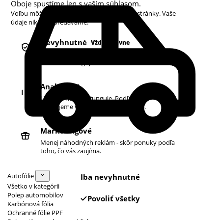
Oboje spustíme len s vaším súhlasom.
Voľbu môžete kedykoľvek zmeniť v pätičke stránky. Vaše
údaje nikdy nepredávame.
Nevyhnutné
Vždy aktívne
Košík, prihlásenie a bezpečnosť. Bez nich
obchod nefunguje.
Analytické
Ukazujú nám, čo funguje. Podľa toho
zlepšujeme vyhľadávanie aj ponuku.
Marketingové
Menej náhodných reklám - skôr ponuky podľa
toho, čo vás zaujíma.
Autofólie
Iba nevyhnutné
Všetko v kategórii
Polep automobilov
Povoliť všetky
Karbónová fólia
Ochranné fólie PPF