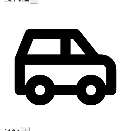
Špeciálne fólie
Autofólie