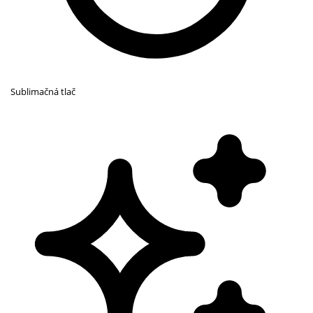
Sublimačná tlač